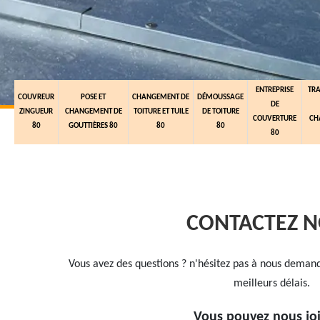
ENTREPRISE
TR
COUVREUR
POSE ET
CHANGEMENT DE
DÉMOUSSAGE
DE
ZINGUEUR
CHANGEMENT DE
TOITURE ET TUILE
DE TOITURE
COUVERTURE
CH
80
GOUTTIÈRES 80
80
80
80
CONTACTEZ 
Vous avez des questions ? n'hésitez pas à nous deman
meilleurs délais.
Vous pouvez nous jo