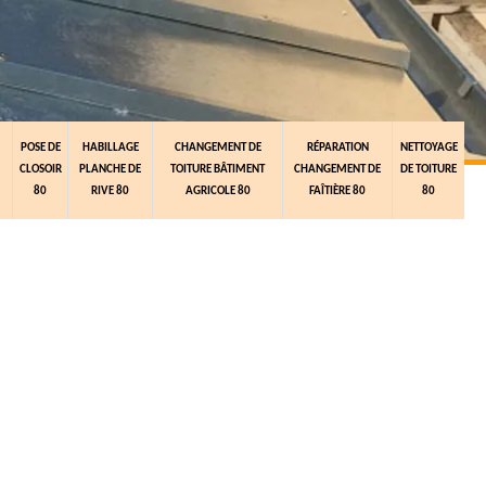
POSE DE
HABILLAGE
CHANGEMENT DE
RÉPARATION
NETTOYAGE
CLOSOIR
PLANCHE DE
TOITURE BÂTIMENT
CHANGEMENT DE
DE TOITURE
80
RIVE 80
AGRICOLE 80
FAÎTIÈRE 80
80