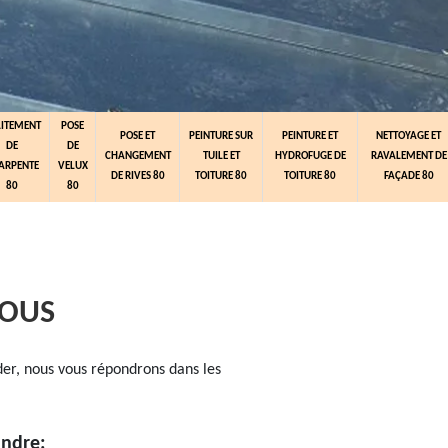
AITEMENT
POSE
POSE ET
PEINTURE SUR
PEINTURE ET
NETTOYAGE ET
DE
DE
CHANGEMENT
TUILE ET
HYDROFUGE DE
RAVALEMENT DE
ARPENTE
VELUX
DE RIVES 80
TOITURE 80
TOITURE 80
FAÇADE 80
80
80
NOUS
der, nous vous répondrons dans les
indre: