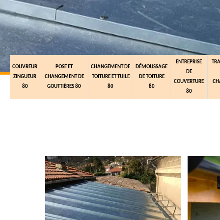
ENTREPRISE
TR
COUVREUR
POSE ET
CHANGEMENT DE
DÉMOUSSAGE
DE
ZINGUEUR
CHANGEMENT DE
TOITURE ET TUILE
DE TOITURE
COUVERTURE
CH
80
GOUTTIÈRES 80
80
80
80