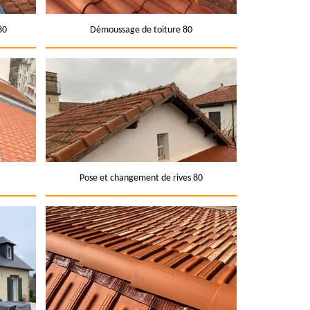
80
Démoussage de toiture 80
Pose et changement de rives 80