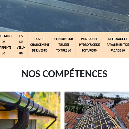
AITEMENT
POSE
POSE ET
PEINTURE SUR
PEINTURE ET
NETTOYAGE ET
DE
DE
CHANGEMENT
TUILE ET
HYDROFUGE DE
RAVALEMENT DE
ARPENTE
VELUX
DE RIVES 80
TOITURE 80
TOITURE 80
FAÇADE 80
80
80
NOS COMPÉTENCES