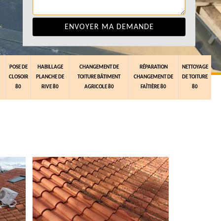
POSE DE
HABILLAGE
CHANGEMENT DE
RÉPARATION
NETTOYAGE
CLOSOIR
PLANCHE DE
TOITURE BÂTIMENT
CHANGEMENT DE
DE TOITURE
80
RIVE 80
AGRICOLE 80
FAÎTIÈRE 80
80