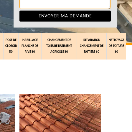
POSE DE
HABILLAGE
CHANGEMENT DE
RÉPARATION
NETTOYAGE
CLOSOIR
PLANCHE DE
TOITURE BÂTIMENT
CHANGEMENT DE
DE TOITURE
80
RIVE 80
AGRICOLE 80
FAÎTIÈRE 80
80