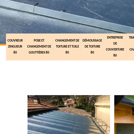
ENTREPRISE
TR
COUVREUR
POSE ET
CHANGEMENT DE
DÉMOUSSAGE
DE
ZINGUEUR
CHANGEMENT DE
TOITURE ET TUILE
DE TOITURE
COUVERTURE
CH
80
GOUTTIÈRES 80
80
80
80