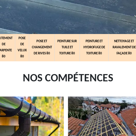
AITEMENT
POSE
POSE ET
PEINTURE SUR
PEINTURE ET
NETTOYAGE ET
DE
DE
CHANGEMENT
TUILE ET
HYDROFUGE DE
RAVALEMENT DE
ARPENTE
VELUX
DE RIVES 80
TOITURE 80
TOITURE 80
FAÇADE 80
80
80
NOS COMPÉTENCES