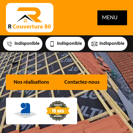
MENU
indisponible
indisponible
indisponible
Nos réalisations
Contactez-nous