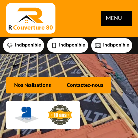
MENU
indisponible
indisponible
indisponible
Nos réalisations
Contactez-nous