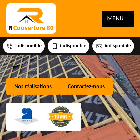
MENU
indisponible
indisponible
indisponible
Nos réalisations
Contactez-nous