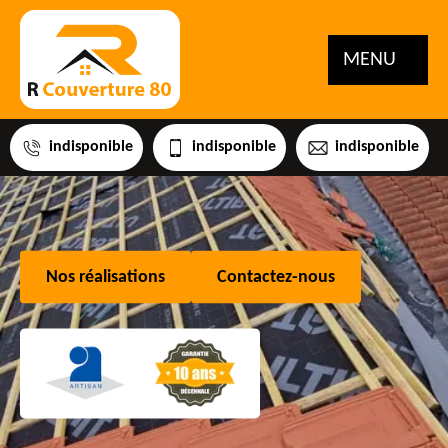
MENU
indisponible
indisponible
indisponible
Nos réalisations
Contactez-nous