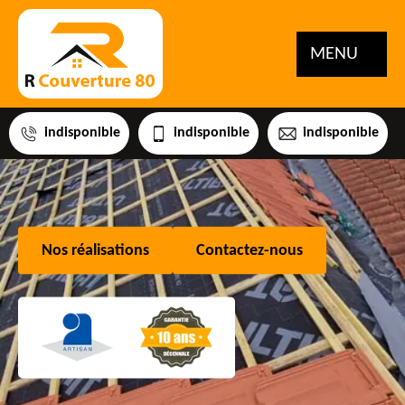
MENU
indisponible
indisponible
indisponible
Nos réalisations
Contactez-nous