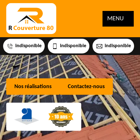
MENU
indisponible
indisponible
indisponible
Nos réalisations
Contactez-nous