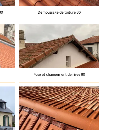
80
Démoussage de toiture 80
Pose et changement de rives 80