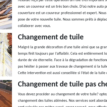
résultat reçu par cette opération un rôle très important s
avec un couvreur est un très bon choix. D’où notre auto p
couverture est un couvreur professionnel et expert. Nous o
pose de votre nouvelle tuile. Nous sommes prêts à dépla
collaborer avec vous.
Changement de tuile
Malgré la grande décoration d’une tuile ainsi que sa gra
temps finit toujours par l’affaiblir. Cela est entièremen
durée de vie éternelle. Face à la dégradation de fonctio
pas hésiter à passer aux travaux de changement si la tuile 
Cette intervention est aussi conseillée si l’état de la tuil
Changement de tuile pas che
Vous devez procéder au changement de votre tuile? optez 
changement des tuiles abîmées. Nos services sont abordab