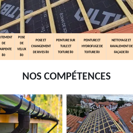
AITEMENT
POSE
POSE ET
PEINTURE SUR
PEINTURE ET
NETTOYAGE ET
DE
DE
CHANGEMENT
TUILE ET
HYDROFUGE DE
RAVALEMENT DE
ARPENTE
VELUX
DE RIVES 80
TOITURE 80
TOITURE 80
FAÇADE 80
80
80
NOS COMPÉTENCES