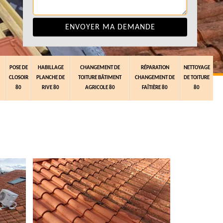
POSE DE
HABILLAGE
CHANGEMENT DE
RÉPARATION
NETTOYAGE
CLOSOIR
PLANCHE DE
TOITURE BÂTIMENT
CHANGEMENT DE
DE TOITURE
80
RIVE 80
AGRICOLE 80
FAÎTIÈRE 80
80