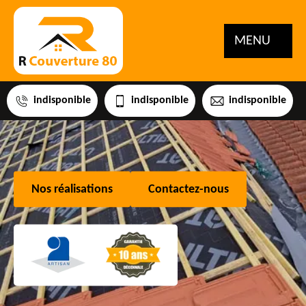
MENU
indisponible
indisponible
indisponible
Nos réalisations
Contactez-nous