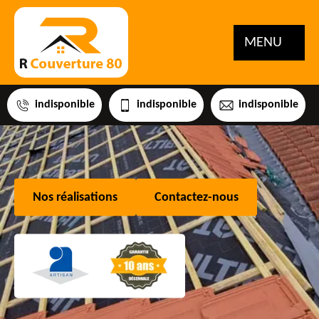
MENU
indisponible
indisponible
indisponible
Nos réalisations
Contactez-nous