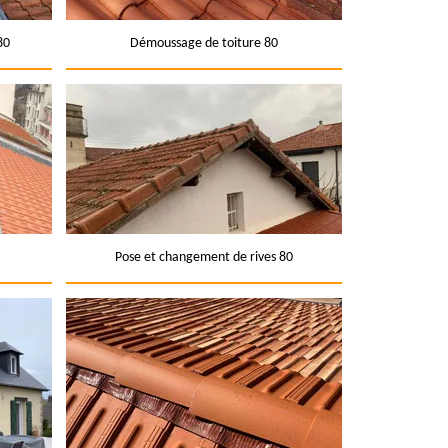
80
Démoussage de toiture 80
Pose et changement de rives 80