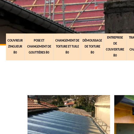
ENTREPRISE
TR
COUVREUR
POSE ET
CHANGEMENT DE
DÉMOUSSAGE
DE
ZINGUEUR
CHANGEMENT DE
TOITURE ET TUILE
DE TOITURE
COUVERTURE
CH
80
GOUTTIÈRES 80
80
80
80