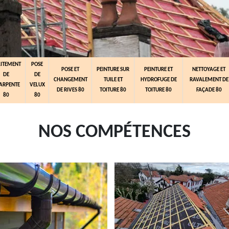
AITEMENT
POSE
POSE ET
PEINTURE SUR
PEINTURE ET
NETTOYAGE ET
DE
DE
CHANGEMENT
TUILE ET
HYDROFUGE DE
RAVALEMENT DE
ARPENTE
VELUX
DE RIVES 80
TOITURE 80
TOITURE 80
FAÇADE 80
80
80
NOS COMPÉTENCES