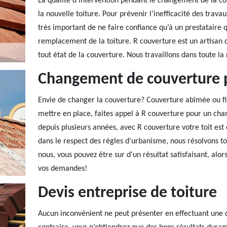
La qualité d’intervention pendant le changement de la c
la nouvelle toiture. Pour prévenir l’inefficacité des trava
très important de ne faire confiance qu’à un prestataire
remplacement de la toiture. R couverture est un artisan 
tout état de la couverture. Nous travaillons dans toute l
Changement de couverture p
Envie de changer la couverture? Couverture abîmée ou fis
mettre en place, faites appel à R couverture pour un cha
depuis plusieurs années, avec R couverture votre toit est
dans le respect des règles d'urbanisme, nous résolvons t
nous, vous pouvez être sur d'un résultat satisfaisant, alo
vos demandes!
Devis entreprise de toiture
Aucun inconvénient ne peut présenter en effectuant une 