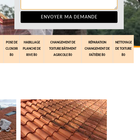
POSE DE
HABILLAGE
CHANGEMENT DE
RÉPARATION
NETTOYAGE
CLOSOIR
PLANCHE DE
TOITURE BÂTIMENT
CHANGEMENT DE
DE TOITURE
80
RIVE 80
AGRICOLE 80
FAÎTIÈRE 80
80