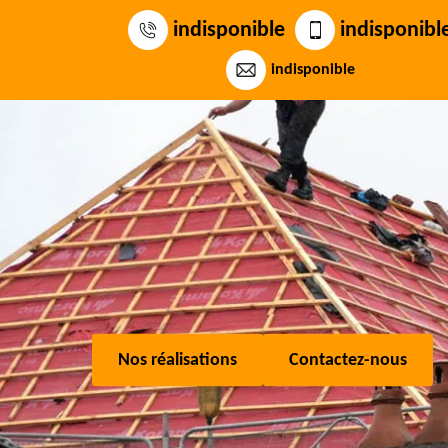
indisponible
indisponibl
indisponible
Nos réalisations
Contactez-nous