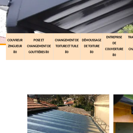
ENTREPRISE
TR
COUVREUR
POSE ET
CHANGEMENT DE
DÉMOUSSAGE
DE
ZINGUEUR
CHANGEMENT DE
TOITURE ET TUILE
DE TOITURE
COUVERTURE
CH
80
GOUTTIÈRES 80
80
80
80