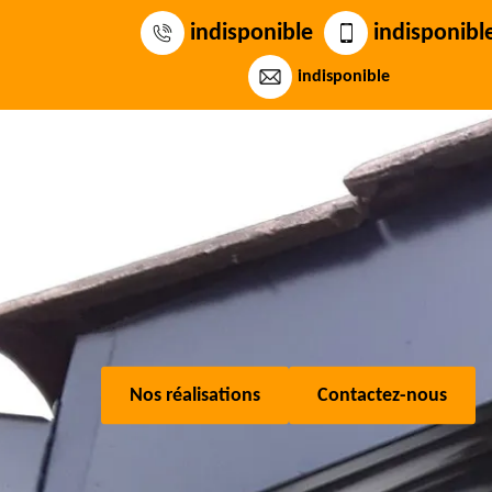
indisponible
indisponibl
indisponible
Nos réalisations
Contactez-nous