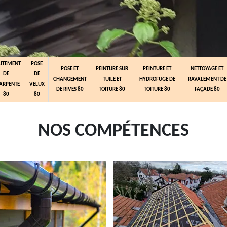
AITEMENT
POSE
POSE ET
PEINTURE SUR
PEINTURE ET
NETTOYAGE ET
DE
DE
CHANGEMENT
TUILE ET
HYDROFUGE DE
RAVALEMENT DE
ARPENTE
VELUX
DE RIVES 80
TOITURE 80
TOITURE 80
FAÇADE 80
80
80
NOS COMPÉTENCES