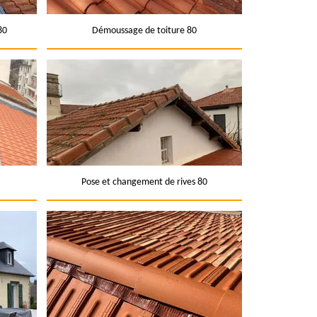
80
Démoussage de toiture 80
Pose et changement de rives 80