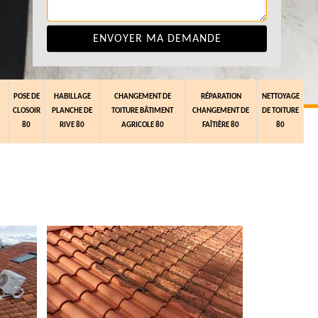
POSE DE
HABILLAGE
CHANGEMENT DE
RÉPARATION
NETTOYAGE
CLOSOIR
PLANCHE DE
TOITURE BÂTIMENT
CHANGEMENT DE
DE TOITURE
80
RIVE 80
AGRICOLE 80
FAÎTIÈRE 80
80