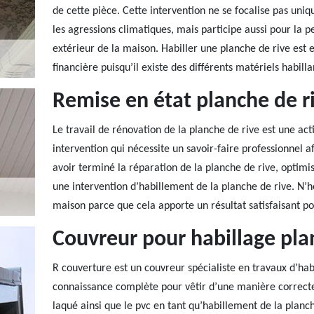
de cette pièce. Cette intervention ne se focalise pas uni
les agressions climatiques, mais participe aussi pour la p
extérieur de la maison. Habiller une planche de rive est e
financière puisqu’il existe des différents matériels habill
Remise en état planche de r
Le travail de rénovation de la planche de rive est une acti
intervention qui nécessite un savoir-faire professionnel af
avoir terminé la réparation de la planche de rive, optimi
une intervention d’habillement de la planche de rive. N’hé
maison parce que cela apporte un résultat satisfaisant p
Couvreur pour habillage pla
R couverture est un couvreur spécialiste en travaux d’hab
connaissance complète pour vêtir d’une manière correcte t
laqué ainsi que le pvc en tant qu’habillement de la plan