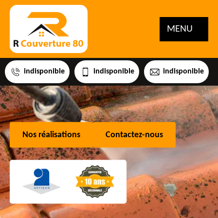
MENU
indisponible
indisponible
indisponible
Nos réalisations
Contactez-nous