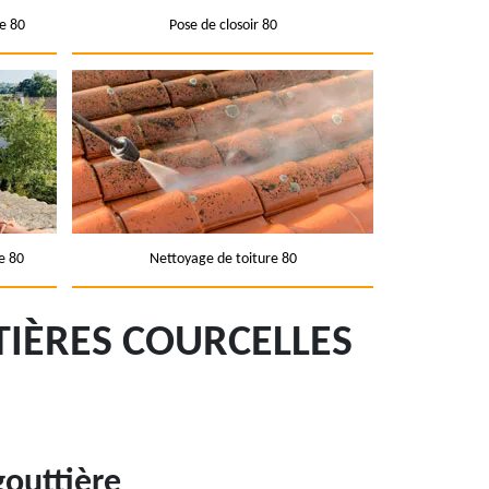
e 80
Pose de closoir 80
e 80
Nettoyage de toiture 80
IÈRES COURCELLES
gouttière