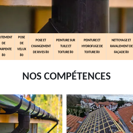
AITEMENT
POSE
POSE ET
PEINTURE SUR
PEINTURE ET
NETTOYAGE ET
DE
DE
CHANGEMENT
TUILE ET
HYDROFUGE DE
RAVALEMENT DE
ARPENTE
VELUX
DE RIVES 80
TOITURE 80
TOITURE 80
FAÇADE 80
80
80
NOS COMPÉTENCES