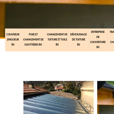
ENTREPRISE
TR
COUVREUR
POSE ET
CHANGEMENT DE
DÉMOUSSAGE
DE
ZINGUEUR
CHANGEMENT DE
TOITURE ET TUILE
DE TOITURE
COUVERTURE
CH
80
GOUTTIÈRES 80
80
80
80