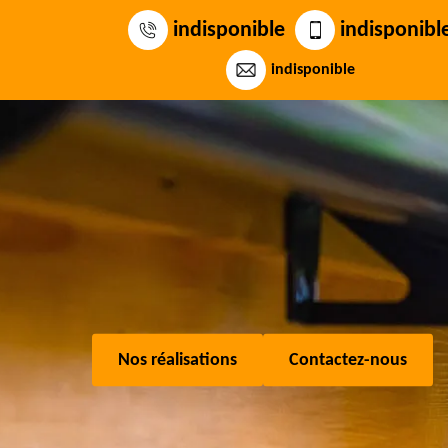
indisponible
indisponibl
indisponible
Nos réalisations
Contactez-nous