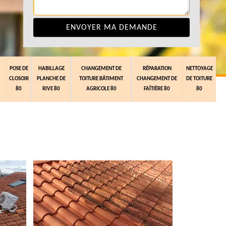
POSE DE
HABILLAGE
CHANGEMENT DE
RÉPARATION
NETTOYAGE
CLOSOIR
PLANCHE DE
TOITURE BÂTIMENT
CHANGEMENT DE
DE TOITURE
80
RIVE 80
AGRICOLE 80
FAÎTIÈRE 80
80