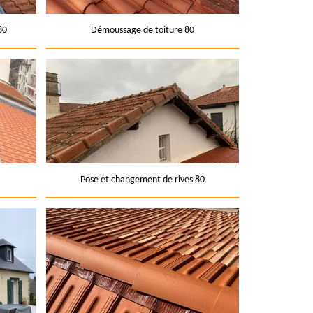
80
Démoussage de toiture 80
Pose et changement de rives 80