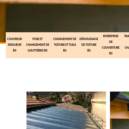
ENTREPRISE
TR
COUVREUR
POSE ET
CHANGEMENT DE
DÉMOUSSAGE
DE
ZINGUEUR
CHANGEMENT DE
TOITURE ET TUILE
DE TOITURE
COUVERTURE
CH
80
GOUTTIÈRES 80
80
80
80