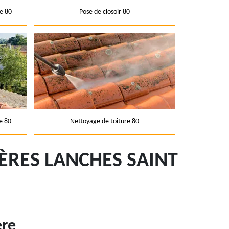
e 80
Pose de closoir 80
e 80
Nettoyage de toiture 80
ÈRES LANCHES SAINT
ère