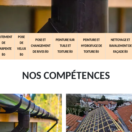
AITEMENT
POSE
POSE ET
PEINTURE SUR
PEINTURE ET
NETTOYAGE ET
DE
DE
CHANGEMENT
TUILE ET
HYDROFUGE DE
RAVALEMENT DE
ARPENTE
VELUX
DE RIVES 80
TOITURE 80
TOITURE 80
FAÇADE 80
80
80
NOS COMPÉTENCES