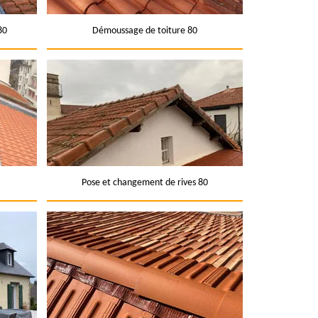
80
Démoussage de toiture 80
Pose et changement de rives 80