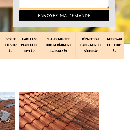
POSE DE
HABILLAGE
CHANGEMENT DE
RÉPARATION
NETTOYAGE
CLOSOIR
PLANCHE DE
TOITURE BÂTIMENT
CHANGEMENT DE
DE TOITURE
80
RIVE 80
AGRICOLE 80
FAÎTIÈRE 80
80