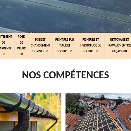
AITEMENT
POSE
POSE ET
PEINTURE SUR
PEINTURE ET
NETTOYAGE ET
DE
DE
CHANGEMENT
TUILE ET
HYDROFUGE DE
RAVALEMENT DE
ARPENTE
VELUX
DE RIVES 80
TOITURE 80
TOITURE 80
FAÇADE 80
80
80
NOS COMPÉTENCES