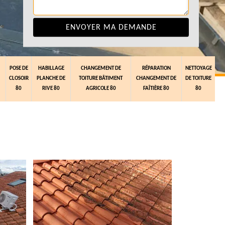
POSE DE
HABILLAGE
CHANGEMENT DE
RÉPARATION
NETTOYAGE
CLOSOIR
PLANCHE DE
TOITURE BÂTIMENT
CHANGEMENT DE
DE TOITURE
80
RIVE 80
AGRICOLE 80
FAÎTIÈRE 80
80