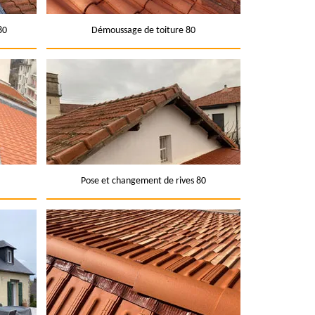
80
Démoussage de toiture 80
Pose et changement de rives 80