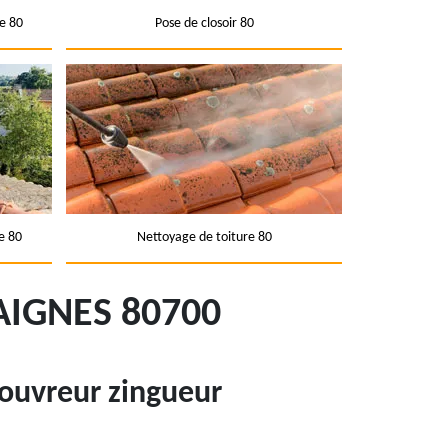
e 80
Pose de closoir 80
e 80
Nettoyage de toiture 80
IGNES 80700
couvreur zingueur