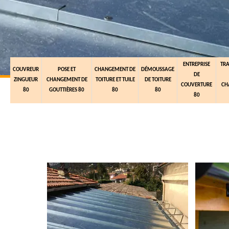
ENTREPRISE
TR
COUVREUR
POSE ET
CHANGEMENT DE
DÉMOUSSAGE
DE
ZINGUEUR
CHANGEMENT DE
TOITURE ET TUILE
DE TOITURE
COUVERTURE
CH
80
GOUTTIÈRES 80
80
80
80