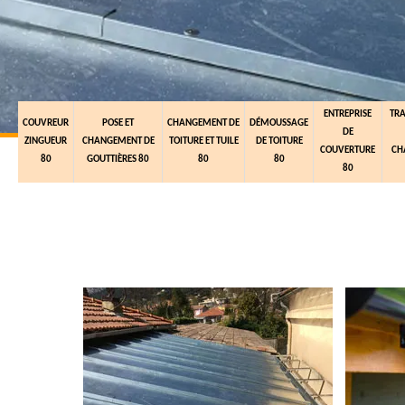
ENTREPRISE
TR
COUVREUR
POSE ET
CHANGEMENT DE
DÉMOUSSAGE
DE
ZINGUEUR
CHANGEMENT DE
TOITURE ET TUILE
DE TOITURE
COUVERTURE
CH
80
GOUTTIÈRES 80
80
80
80