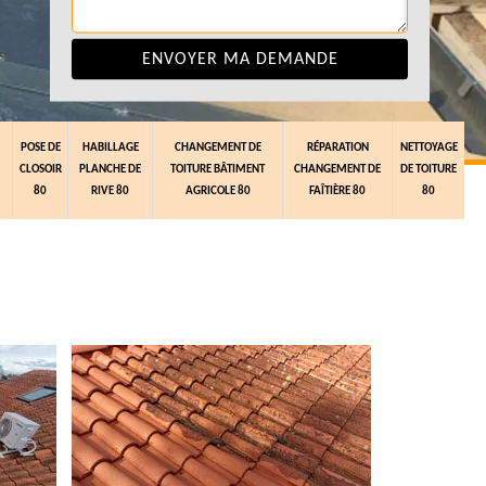
POSE DE
HABILLAGE
CHANGEMENT DE
RÉPARATION
NETTOYAGE
CLOSOIR
PLANCHE DE
TOITURE BÂTIMENT
CHANGEMENT DE
DE TOITURE
80
RIVE 80
AGRICOLE 80
FAÎTIÈRE 80
80