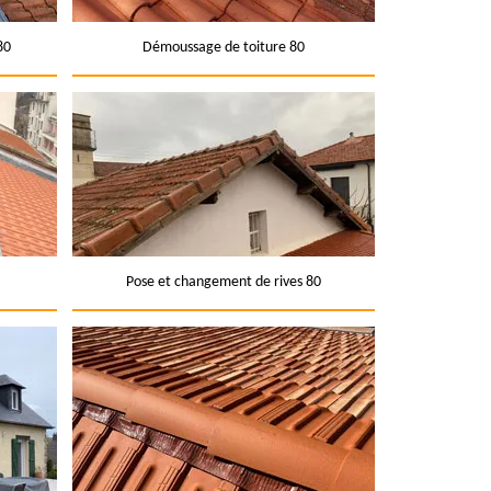
80
Démoussage de toiture 80
Pose et changement de rives 80