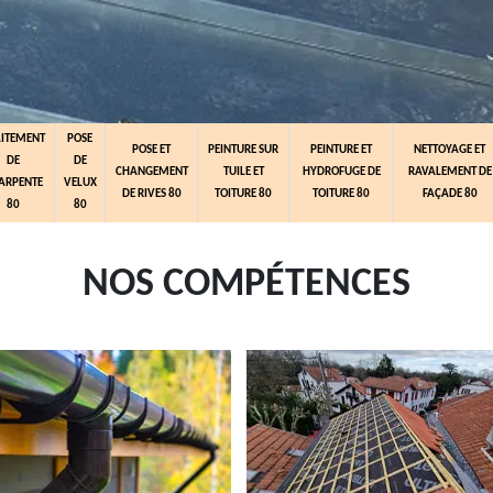
AITEMENT
POSE
POSE ET
PEINTURE SUR
PEINTURE ET
NETTOYAGE ET
DE
DE
CHANGEMENT
TUILE ET
HYDROFUGE DE
RAVALEMENT DE
ARPENTE
VELUX
DE RIVES 80
TOITURE 80
TOITURE 80
FAÇADE 80
80
80
NOS COMPÉTENCES