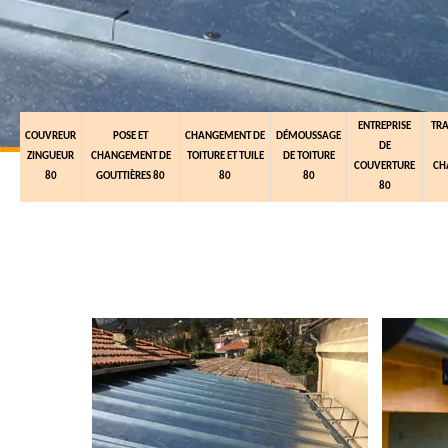
ENTREPRISE
TR
COUVREUR
POSE ET
CHANGEMENT DE
DÉMOUSSAGE
DE
ZINGUEUR
CHANGEMENT DE
TOITURE ET TUILE
DE TOITURE
COUVERTURE
CH
80
GOUTTIÈRES 80
80
80
80