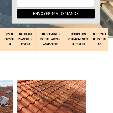
POSE DE
HABILLAGE
CHANGEMENT DE
RÉPARATION
NETTOYAGE
CLOSOIR
PLANCHE DE
TOITURE BÂTIMENT
CHANGEMENT DE
DE TOITURE
80
RIVE 80
AGRICOLE 80
FAÎTIÈRE 80
80