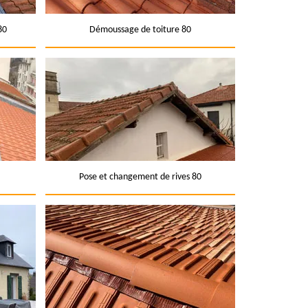
80
Démoussage de toiture 80
Pose et changement de rives 80