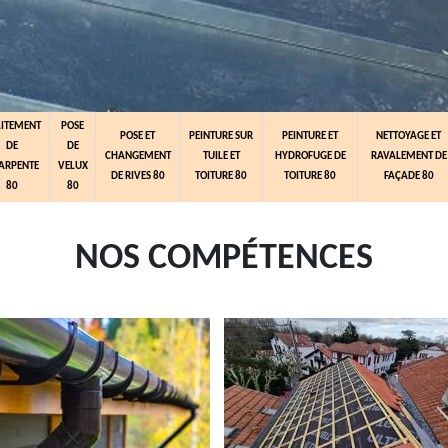
AITEMENT
POSE
POSE ET
PEINTURE SUR
PEINTURE ET
NETTOYAGE ET
DE
DE
CHANGEMENT
TUILE ET
HYDROFUGE DE
RAVALEMENT DE
ARPENTE
VELUX
DE RIVES 80
TOITURE 80
TOITURE 80
FAÇADE 80
80
80
NOS COMPÉTENCES