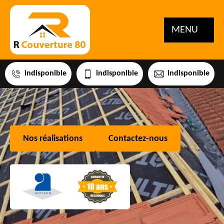
MENU
indisponible
indisponible
indisponible
Nos réalisations
Contactez-nous