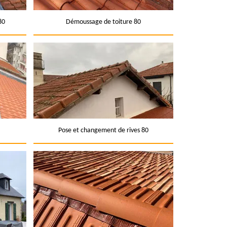
80
Démoussage de toiture 80
Pose et changement de rives 80