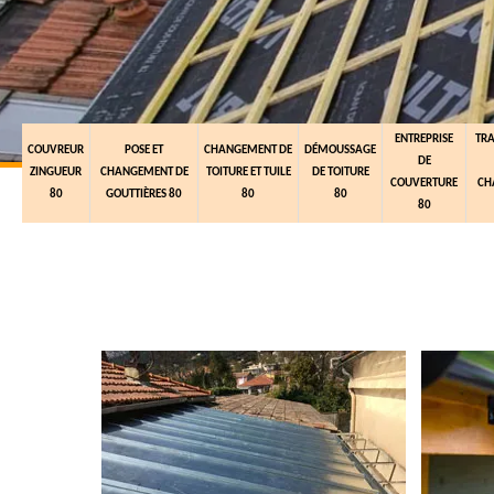
ENTREPRISE
TR
COUVREUR
POSE ET
CHANGEMENT DE
DÉMOUSSAGE
DE
ZINGUEUR
CHANGEMENT DE
TOITURE ET TUILE
DE TOITURE
COUVERTURE
CH
80
GOUTTIÈRES 80
80
80
80