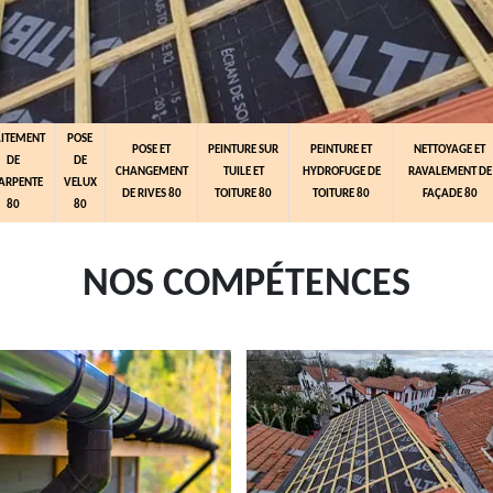
AITEMENT
POSE
POSE ET
PEINTURE SUR
PEINTURE ET
NETTOYAGE ET
DE
DE
CHANGEMENT
TUILE ET
HYDROFUGE DE
RAVALEMENT DE
ARPENTE
VELUX
DE RIVES 80
TOITURE 80
TOITURE 80
FAÇADE 80
80
80
NOS COMPÉTENCES