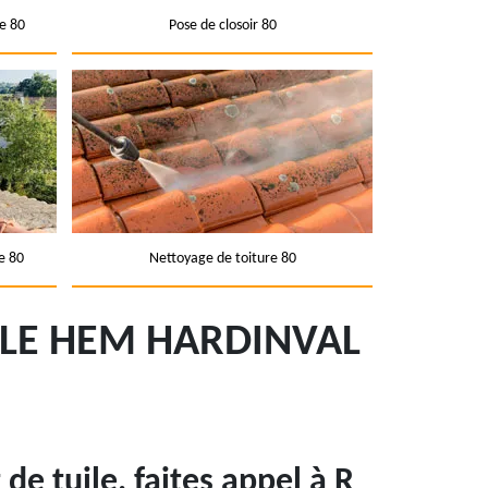
e 80
Pose de closoir 80
e 80
Nettoyage de toiture 80
ILE HEM HARDINVAL
e tuile, faites appel à R