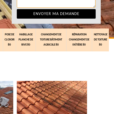
POSE DE
HABILLAGE
CHANGEMENT DE
RÉPARATION
NETTOYAGE
CLOSOIR
PLANCHE DE
TOITURE BÂTIMENT
CHANGEMENT DE
DE TOITURE
80
RIVE 80
AGRICOLE 80
FAÎTIÈRE 80
80