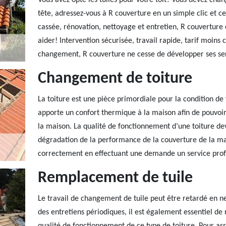
Vous avez opté les tuiles pour votre toit? vous devez cha
tête, adressez-vous à R couverture en un simple clic et c
cassée, rénovation, nettoyage et entretien, R couverture 
aider! Intervention sécurisée, travail rapide, tarif moins 
changement, R couverture ne cesse de développer ses serv
Changement de toiture
La toiture est une pièce primordiale pour la condition de vi
apporte un confort thermique à la maison afin de pouvoir
la maison. La qualité de fonctionnement d’une toiture dev
dégradation de la performance de la couverture de la mai
correctement en effectuant une demande un service prof
Remplacement de tuile
Le travail de changement de tuile peut être retardé en n
des entretiens périodiques, il est également essentiel de 