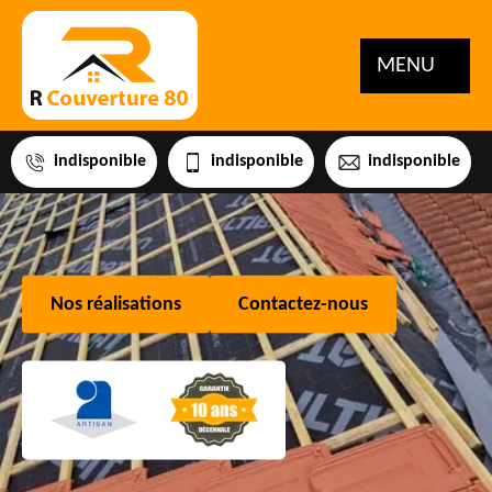
MENU
indisponible
indisponible
indisponible
Nos réalisations
Contactez-nous