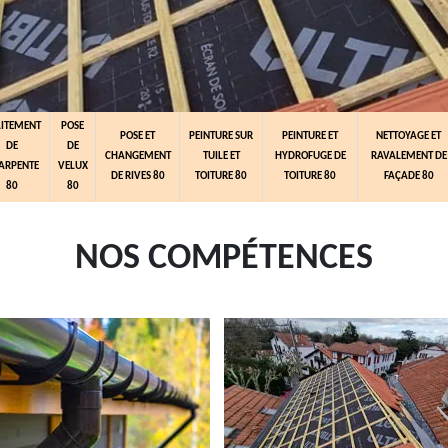
AITEMENT
POSE
POSE ET
PEINTURE SUR
PEINTURE ET
NETTOYAGE ET
DE
DE
CHANGEMENT
TUILE ET
HYDROFUGE DE
RAVALEMENT DE
ARPENTE
VELUX
DE RIVES 80
TOITURE 80
TOITURE 80
FAÇADE 80
80
80
NOS COMPÉTENCES