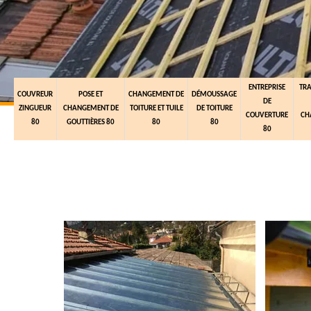
ENTREPRISE
TR
COUVREUR
POSE ET
CHANGEMENT DE
DÉMOUSSAGE
DE
ZINGUEUR
CHANGEMENT DE
TOITURE ET TUILE
DE TOITURE
COUVERTURE
CH
80
GOUTTIÈRES 80
80
80
80