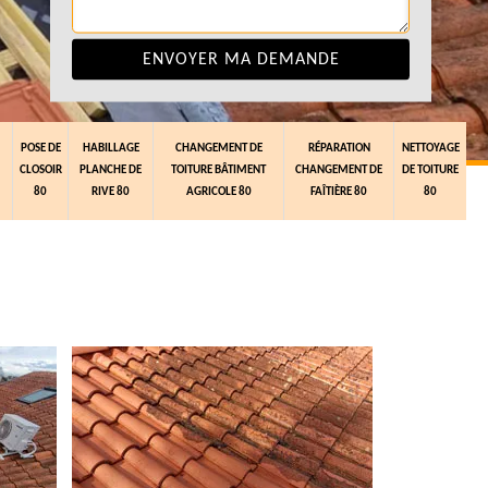
POSE DE
HABILLAGE
CHANGEMENT DE
RÉPARATION
NETTOYAGE
CLOSOIR
PLANCHE DE
TOITURE BÂTIMENT
CHANGEMENT DE
DE TOITURE
80
RIVE 80
AGRICOLE 80
FAÎTIÈRE 80
80