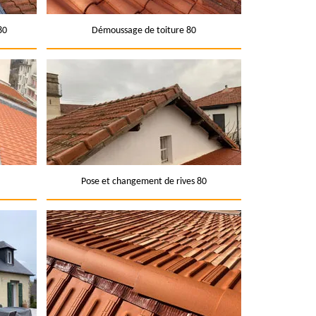
80
Démoussage de toiture 80
Pose et changement de rives 80