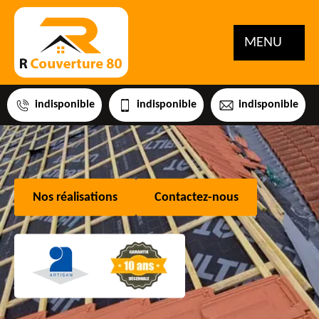
MENU
indisponible
indisponible
indisponible
Nos réalisations
Contactez-nous