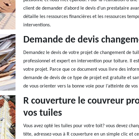
passionne et nous met épanoui. Pour la réalisation d’une a
client de demander d’abord le devis d’un prestataire av
détaille les ressources financières et les ressources tem
interventions.
Demande de devis changeme
Demandez le devis de votre projet de changement de tuil
professionnel et expert en intervention pour toiture. Il est
votre projet. Parce que ce document vous livre des informa
demande de devis de ce type de projet est gratuite et san
de vous orienter vers la bonne voie pour l’atteinte de vos 
R couverture le couvreur pro
vos tuiles
Vous avez opté les tuiles pour votre toit? vous devez cha
tête, adressez-vous à R couverture en un simple clic et c