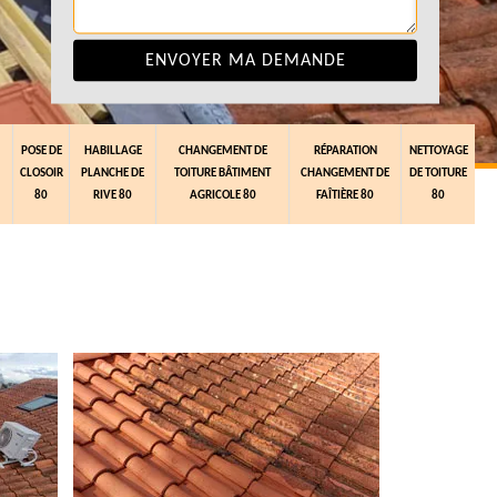
POSE DE
HABILLAGE
CHANGEMENT DE
RÉPARATION
NETTOYAGE
CLOSOIR
PLANCHE DE
TOITURE BÂTIMENT
CHANGEMENT DE
DE TOITURE
80
RIVE 80
AGRICOLE 80
FAÎTIÈRE 80
80