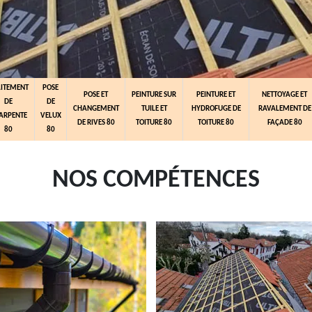
AITEMENT
POSE
POSE ET
PEINTURE SUR
PEINTURE ET
NETTOYAGE ET
DE
DE
CHANGEMENT
TUILE ET
HYDROFUGE DE
RAVALEMENT DE
ARPENTE
VELUX
DE RIVES 80
TOITURE 80
TOITURE 80
FAÇADE 80
80
80
NOS COMPÉTENCES