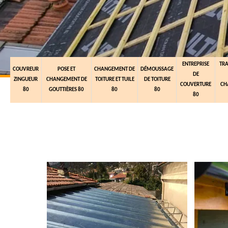
ENTREPRISE
TR
COUVREUR
POSE ET
CHANGEMENT DE
DÉMOUSSAGE
DE
ZINGUEUR
CHANGEMENT DE
TOITURE ET TUILE
DE TOITURE
COUVERTURE
CH
80
GOUTTIÈRES 80
80
80
80