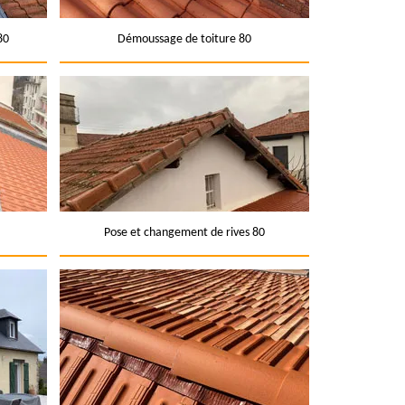
80
Démoussage de toiture 80
Pose et changement de rives 80