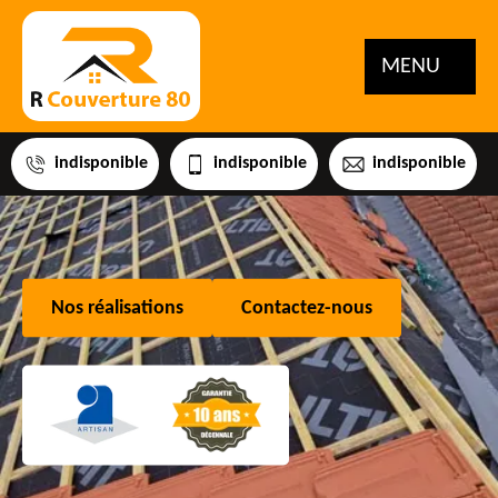
MENU
indisponible
indisponible
indisponible
Nos réalisations
Contactez-nous