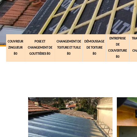
ENTREPRISE
TR
COUVREUR
POSE ET
CHANGEMENT DE
DÉMOUSSAGE
DE
ZINGUEUR
CHANGEMENT DE
TOITURE ET TUILE
DE TOITURE
COUVERTURE
CH
80
GOUTTIÈRES 80
80
80
80