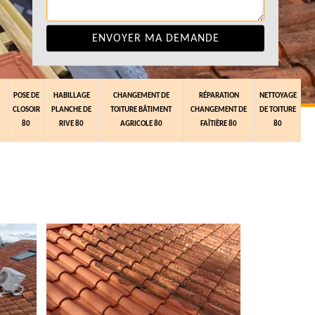
POSE DE
HABILLAGE
CHANGEMENT DE
RÉPARATION
NETTOYAGE
CLOSOIR
PLANCHE DE
TOITURE BÂTIMENT
CHANGEMENT DE
DE TOITURE
80
RIVE 80
AGRICOLE 80
FAÎTIÈRE 80
80