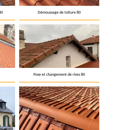
80
Démoussage de toiture 80
Pose et changement de rives 80