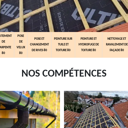
AITEMENT
POSE
POSE ET
PEINTURE SUR
PEINTURE ET
NETTOYAGE ET
DE
DE
CHANGEMENT
TUILE ET
HYDROFUGE DE
RAVALEMENT DE
ARPENTE
VELUX
DE RIVES 80
TOITURE 80
TOITURE 80
FAÇADE 80
80
80
NOS COMPÉTENCES