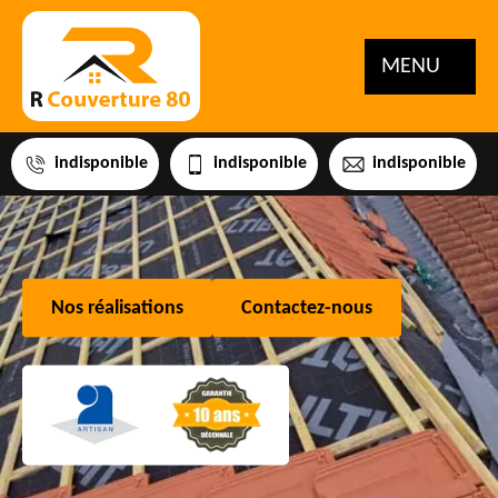
MENU
indisponible
indisponible
indisponible
Nos réalisations
Contactez-nous