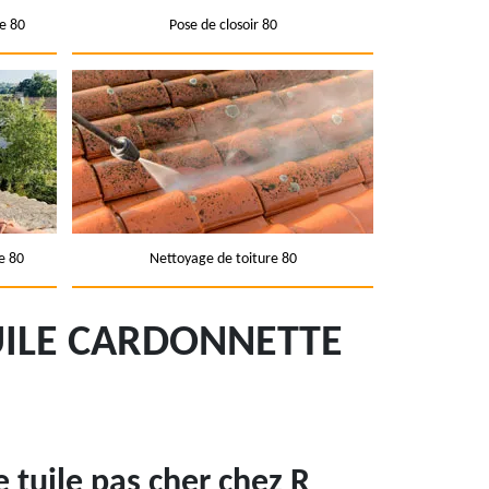
e 80
Pose de closoir 80
e 80
Nettoyage de toiture 80
UILE CARDONNETTE
tuile pas cher chez R