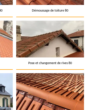
80
Démoussage de toiture 80
Pose et changement de rives 80