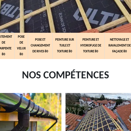
AITEMENT
POSE
POSE ET
PEINTURE SUR
PEINTURE ET
NETTOYAGE ET
DE
DE
CHANGEMENT
TUILE ET
HYDROFUGE DE
RAVALEMENT DE
ARPENTE
VELUX
DE RIVES 80
TOITURE 80
TOITURE 80
FAÇADE 80
80
80
NOS COMPÉTENCES