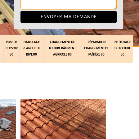
POSE DE
HABILLAGE
CHANGEMENT DE
RÉPARATION
NETTOYAGE
CLOSOIR
PLANCHE DE
TOITURE BÂTIMENT
CHANGEMENT DE
DE TOITURE
80
RIVE 80
AGRICOLE 80
FAÎTIÈRE 80
80