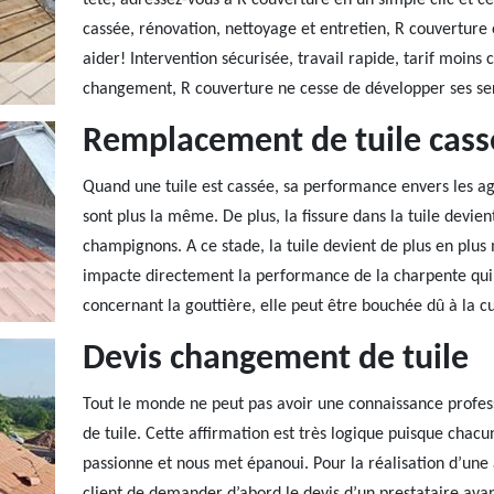
tête, adressez-vous à R couverture en un simple clic et c
cassée, rénovation, nettoyage et entretien, R couverture 
aider! Intervention sécurisée, travail rapide, tarif moins 
changement, R couverture ne cesse de développer ses serv
Remplacement de tuile cass
Quand une tuile est cassée, sa performance envers les ag
sont plus la même. De plus, la fissure dans la tuile devie
champignons. A ce stade, la tuile devient de plus en plus 
impacte directement la performance de la charpente qui d
concernant la gouttière, elle peut être bouchée dû à la c
Devis changement de tuile
Tout le monde ne peut pas avoir une connaissance profes
de tuile. Cette affirmation est très logique puisque chac
passionne et nous met épanoui. Pour la réalisation d’une a