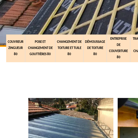
ENTREPRISE
TR
COUVREUR
POSE ET
CHANGEMENT DE
DÉMOUSSAGE
DE
ZINGUEUR
CHANGEMENT DE
TOITURE ET TUILE
DE TOITURE
COUVERTURE
CH
80
GOUTTIÈRES 80
80
80
80