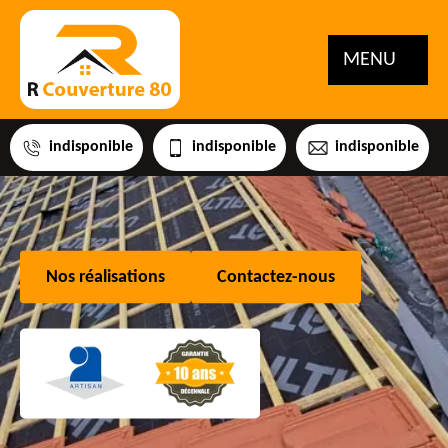
MENU
indisponible
indisponible
indisponible
Nos réalisations
Contactez-nous