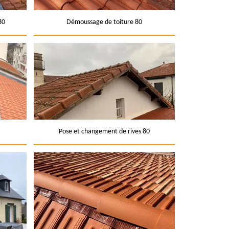
80
Démoussage de toiture 80
Pose et changement de rives 80