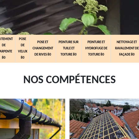
AITEMENT
POSE
POSE ET
PEINTURE SUR
PEINTURE ET
NETTOYAGE ET
DE
DE
CHANGEMENT
TUILE ET
HYDROFUGE DE
RAVALEMENT DE
ARPENTE
VELUX
DE RIVES 80
TOITURE 80
TOITURE 80
FAÇADE 80
80
80
NOS COMPÉTENCES