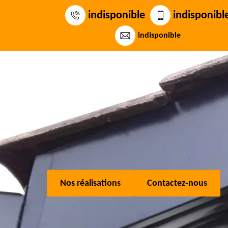
indisponible
indisponibl
indisponible
Nos réalisations
Contactez-nous