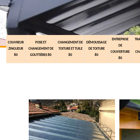
ENTREPRISE
TR
COUVREUR
POSE ET
CHANGEMENT DE
DÉMOUSSAGE
DE
ZINGUEUR
CHANGEMENT DE
TOITURE ET TUILE
DE TOITURE
COUVERTURE
CH
80
GOUTTIÈRES 80
80
80
80