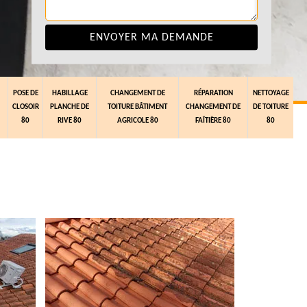
POSE DE
HABILLAGE
CHANGEMENT DE
RÉPARATION
NETTOYAGE
CLOSOIR
PLANCHE DE
TOITURE BÂTIMENT
CHANGEMENT DE
DE TOITURE
80
RIVE 80
AGRICOLE 80
FAÎTIÈRE 80
80