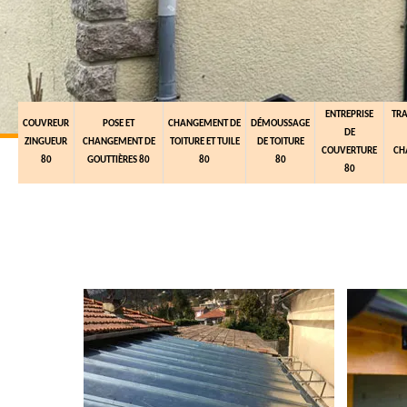
ENTREPRISE
TR
COUVREUR
POSE ET
CHANGEMENT DE
DÉMOUSSAGE
DE
ZINGUEUR
CHANGEMENT DE
TOITURE ET TUILE
DE TOITURE
COUVERTURE
CH
80
GOUTTIÈRES 80
80
80
80