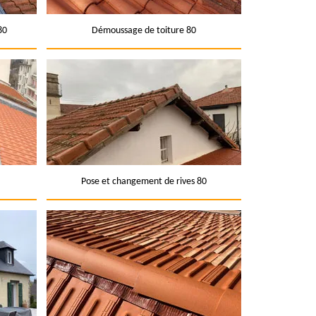
80
Démoussage de toiture 80
Pose et changement de rives 80