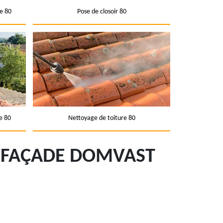
e 80
Pose de closoir 80
e 80
Nettoyage de toiture 80
E FAÇADE DOMVAST