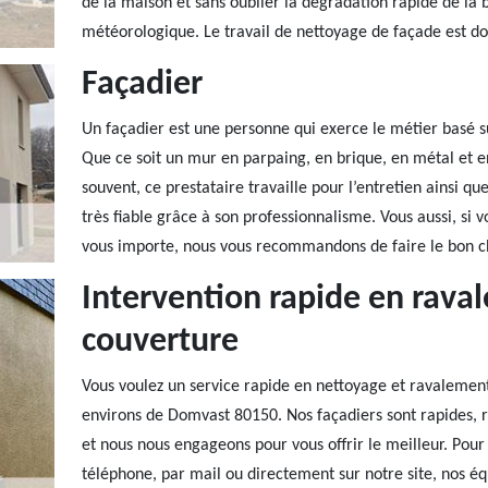
de la maison et sans oublier la dégradation rapide de la 
météorologique. Le travail de nettoyage de façade est do
Façadier
Un façadier est une personne qui exerce le métier basé su
Que ce soit un mur en parpaing, en brique, en métal et en
souvent, ce prestataire travaille pour l’entretien ainsi qu
très fiable grâce à son professionnalisme. Vous aussi, si
vous importe, nous vous recommandons de faire le bon ch
Intervention rapide en rava
couverture
Vous voulez un service rapide en nettoyage et ravalement
environs de Domvast 80150. Nos façadiers sont rapides, r
et nous nous engageons pour vous offrir le meilleur. Pour
téléphone, par mail ou directement sur notre site, nos éq