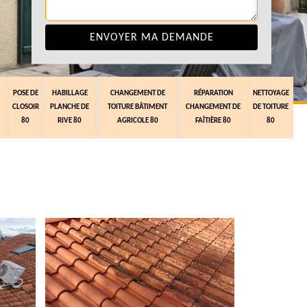
POSE DE
HABILLAGE
CHANGEMENT DE
RÉPARATION
NETTOYAGE
CLOSOIR
PLANCHE DE
TOITURE BÂTIMENT
CHANGEMENT DE
DE TOITURE
80
RIVE 80
AGRICOLE 80
FAÎTIÈRE 80
80