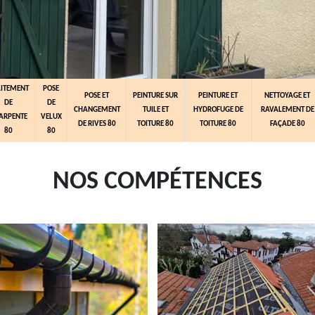
AITEMENT
POSE
POSE ET
PEINTURE SUR
PEINTURE ET
NETTOYAGE ET
DE
DE
CHANGEMENT
TUILE ET
HYDROFUGE DE
RAVALEMENT DE
ARPENTE
VELUX
DE RIVES 80
TOITURE 80
TOITURE 80
FAÇADE 80
80
80
NOS COMPÉTENCES