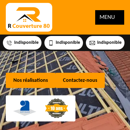
MENU
indisponible
indisponible
indisponible
Nos réalisations
Contactez-nous