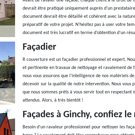
Avant de ravaler une façade, chaque client a le droit de
devrait être pratiqué uniquement auprès d’un prestataire p
document devrait être détaillé et cohérent avec la nature d
préparatif de votre projet. N’hésitez pas à user votre t
document est très lucratif en terme d’obtention d’un résul
Façadier
R couverture est un façadier professionnel et expert. No
et pertinente en travaux de nettoyage et ravalement de f
nous vous assurons que l’intelligence de nos matériels de
décevoir sur la qualité de notre intervention. Nous vous p
que nous sommes prêts à vous servir tout en respectant m
attendus. Alors, à très bientôt !
Façades à Ginchy, confiez le
Besoin d'un ravaleur professionnel pour nettoyer les faça