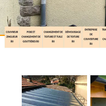
ENTREPRISE
TR
COUVREUR
POSE ET
CHANGEMENT DE
DÉMOUSSAGE
DE
ZINGUEUR
CHANGEMENT DE
TOITURE ET TUILE
DE TOITURE
COUVERTURE
CH
80
GOUTTIÈRES 80
80
80
80