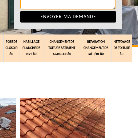
POSE DE
HABILLAGE
CHANGEMENT DE
RÉPARATION
NETTOYAGE
CLOSOIR
PLANCHE DE
TOITURE BÂTIMENT
CHANGEMENT DE
DE TOITURE
80
RIVE 80
AGRICOLE 80
FAÎTIÈRE 80
80