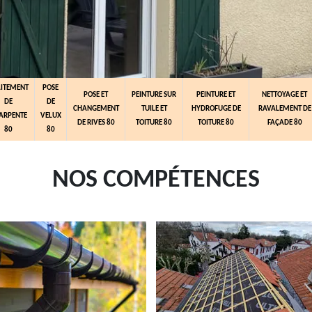
AITEMENT
POSE
POSE ET
PEINTURE SUR
PEINTURE ET
NETTOYAGE ET
DE
DE
CHANGEMENT
TUILE ET
HYDROFUGE DE
RAVALEMENT DE
ARPENTE
VELUX
DE RIVES 80
TOITURE 80
TOITURE 80
FAÇADE 80
80
80
NOS COMPÉTENCES