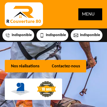
MENU
indisponible
indisponible
indisponible
Nos réalisations
Contactez-nous