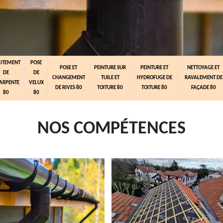
AITEMENT
POSE
POSE ET
PEINTURE SUR
PEINTURE ET
NETTOYAGE ET
DE
DE
CHANGEMENT
TUILE ET
HYDROFUGE DE
RAVALEMENT DE
ARPENTE
VELUX
DE RIVES 80
TOITURE 80
TOITURE 80
FAÇADE 80
80
80
NOS COMPÉTENCES