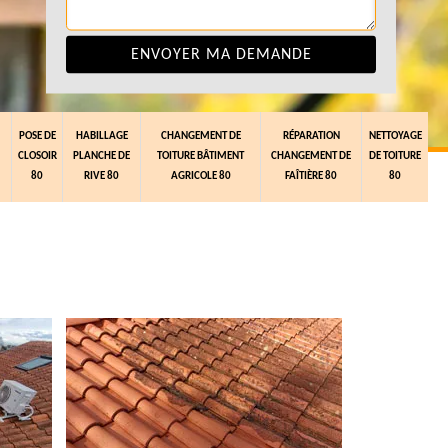
POSE DE
HABILLAGE
CHANGEMENT DE
RÉPARATION
NETTOYAGE
CLOSOIR
PLANCHE DE
TOITURE BÂTIMENT
CHANGEMENT DE
DE TOITURE
80
RIVE 80
AGRICOLE 80
FAÎTIÈRE 80
80