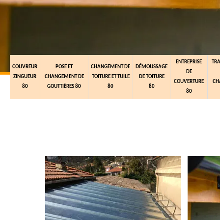
ENTREPRISE
TR
COUVREUR
POSE ET
CHANGEMENT DE
DÉMOUSSAGE
DE
ZINGUEUR
CHANGEMENT DE
TOITURE ET TUILE
DE TOITURE
COUVERTURE
CH
80
GOUTTIÈRES 80
80
80
80