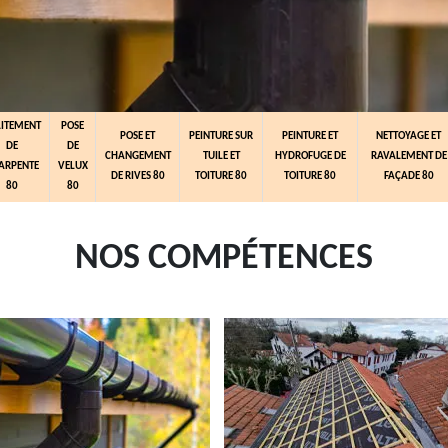
AITEMENT
POSE
POSE ET
PEINTURE SUR
PEINTURE ET
NETTOYAGE ET
DE
DE
CHANGEMENT
TUILE ET
HYDROFUGE DE
RAVALEMENT DE
ARPENTE
VELUX
DE RIVES 80
TOITURE 80
TOITURE 80
FAÇADE 80
80
80
NOS COMPÉTENCES