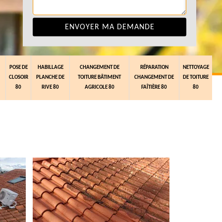
POSE DE
HABILLAGE
CHANGEMENT DE
RÉPARATION
NETTOYAGE
CLOSOIR
PLANCHE DE
TOITURE BÂTIMENT
CHANGEMENT DE
DE TOITURE
80
RIVE 80
AGRICOLE 80
FAÎTIÈRE 80
80