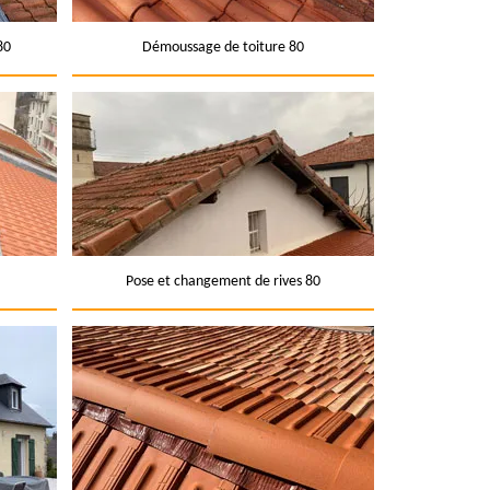
80
Démoussage de toiture 80
Pose et changement de rives 80