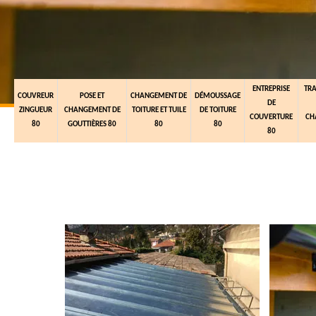
ENTREPRISE
TR
COUVREUR
POSE ET
CHANGEMENT DE
DÉMOUSSAGE
DE
ZINGUEUR
CHANGEMENT DE
TOITURE ET TUILE
DE TOITURE
COUVERTURE
CH
80
GOUTTIÈRES 80
80
80
80