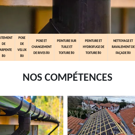
AITEMENT
POSE
POSE ET
PEINTURE SUR
PEINTURE ET
NETTOYAGE ET
DE
DE
CHANGEMENT
TUILE ET
HYDROFUGE DE
RAVALEMENT DE
ARPENTE
VELUX
DE RIVES 80
TOITURE 80
TOITURE 80
FAÇADE 80
80
80
NOS COMPÉTENCES