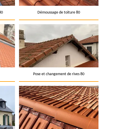
80
Démoussage de toiture 80
Pose et changement de rives 80