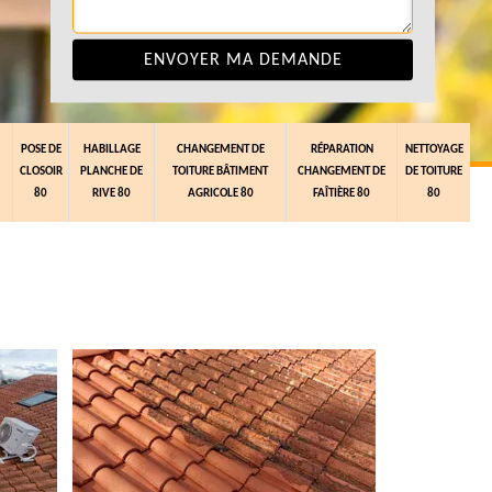
POSE DE
HABILLAGE
CHANGEMENT DE
RÉPARATION
NETTOYAGE
CLOSOIR
PLANCHE DE
TOITURE BÂTIMENT
CHANGEMENT DE
DE TOITURE
80
RIVE 80
AGRICOLE 80
FAÎTIÈRE 80
80