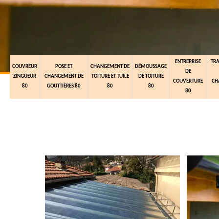
ENTREPRISE
TR
COUVREUR
POSE ET
CHANGEMENT DE
DÉMOUSSAGE
DE
ZINGUEUR
CHANGEMENT DE
TOITURE ET TUILE
DE TOITURE
COUVERTURE
CH
80
GOUTTIÈRES 80
80
80
80