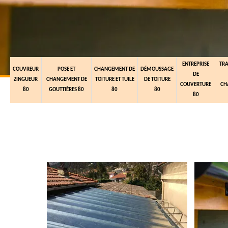
ENTREPRISE
TR
COUVREUR
POSE ET
CHANGEMENT DE
DÉMOUSSAGE
DE
ZINGUEUR
CHANGEMENT DE
TOITURE ET TUILE
DE TOITURE
COUVERTURE
CH
80
GOUTTIÈRES 80
80
80
80