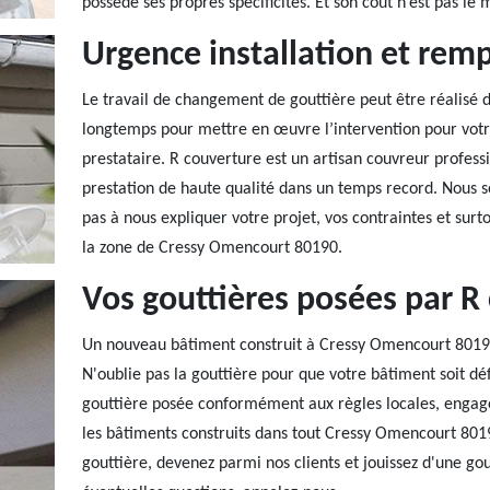
possède ses propres spécificités. Et son coût n’est pas le
Urgence installation et rem
Le travail de changement de gouttière peut être réalisé 
longtemps pour mettre en œuvre l’intervention pour votr
prestataire. R couverture est un artisan couvreur profess
prestation de haute qualité dans un temps record. Nous s
pas à nous expliquer votre projet, vos contraintes et surto
la zone de Cressy Omencourt 80190.
Vos gouttières posées par R
Un nouveau bâtiment construit à Cressy Omencourt 80190 ?
N'oublie pas la gouttière pour que votre bâtiment soit dé
gouttière posée conformément aux règles locales, engage
les bâtiments construits dans tout Cressy Omencourt 8019
gouttière, devenez parmi nos clients et jouissez d'une gou