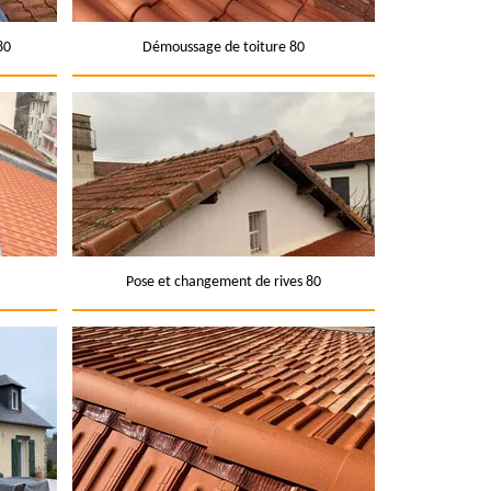
80
Démoussage de toiture 80
Pose et changement de rives 80