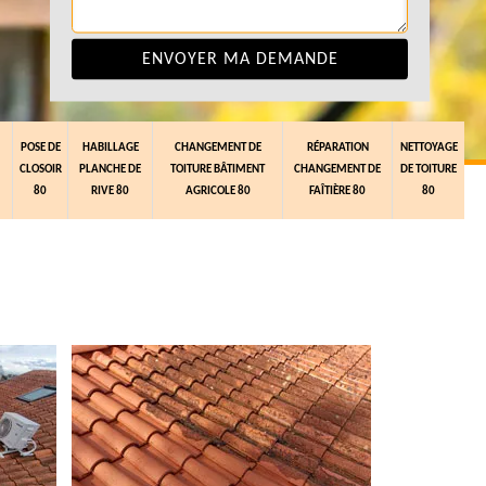
POSE DE
HABILLAGE
CHANGEMENT DE
RÉPARATION
NETTOYAGE
CLOSOIR
PLANCHE DE
TOITURE BÂTIMENT
CHANGEMENT DE
DE TOITURE
80
RIVE 80
AGRICOLE 80
FAÎTIÈRE 80
80