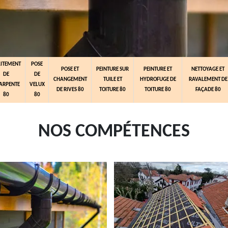
AITEMENT
POSE
POSE ET
PEINTURE SUR
PEINTURE ET
NETTOYAGE ET
DE
DE
CHANGEMENT
TUILE ET
HYDROFUGE DE
RAVALEMENT DE
ARPENTE
VELUX
DE RIVES 80
TOITURE 80
TOITURE 80
FAÇADE 80
80
80
NOS COMPÉTENCES