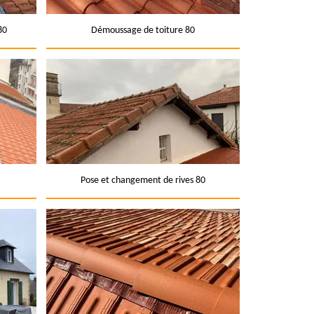
80
Démoussage de toiture 80
Pose et changement de rives 80