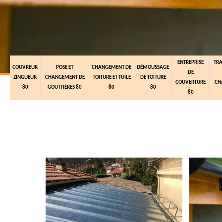
ENTREPRISE
TR
COUVREUR
POSE ET
CHANGEMENT DE
DÉMOUSSAGE
DE
ZINGUEUR
CHANGEMENT DE
TOITURE ET TUILE
DE TOITURE
COUVERTURE
CH
80
GOUTTIÈRES 80
80
80
80