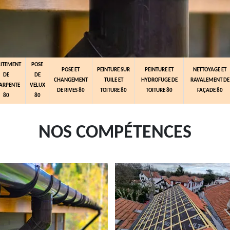
AITEMENT
POSE
POSE ET
PEINTURE SUR
PEINTURE ET
NETTOYAGE ET
DE
DE
CHANGEMENT
TUILE ET
HYDROFUGE DE
RAVALEMENT DE
ARPENTE
VELUX
DE RIVES 80
TOITURE 80
TOITURE 80
FAÇADE 80
80
80
NOS COMPÉTENCES