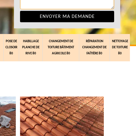
POSE DE
HABILLAGE
CHANGEMENT DE
RÉPARATION
NETTOYAGE
CLOSOIR
PLANCHE DE
TOITURE BÂTIMENT
CHANGEMENT DE
DE TOITURE
80
RIVE 80
AGRICOLE 80
FAÎTIÈRE 80
80