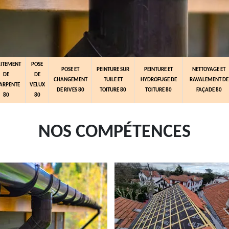
AITEMENT
POSE
POSE ET
PEINTURE SUR
PEINTURE ET
NETTOYAGE ET
DE
DE
CHANGEMENT
TUILE ET
HYDROFUGE DE
RAVALEMENT DE
ARPENTE
VELUX
DE RIVES 80
TOITURE 80
TOITURE 80
FAÇADE 80
80
80
NOS COMPÉTENCES