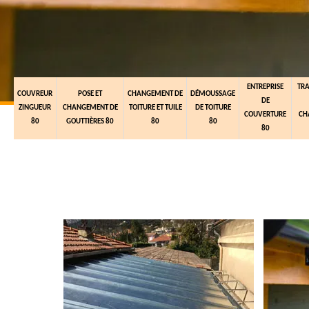
ENTREPRISE
TR
COUVREUR
POSE ET
CHANGEMENT DE
DÉMOUSSAGE
DE
ZINGUEUR
CHANGEMENT DE
TOITURE ET TUILE
DE TOITURE
COUVERTURE
CH
80
GOUTTIÈRES 80
80
80
80