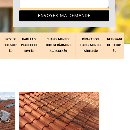
POSE DE
HABILLAGE
CHANGEMENT DE
RÉPARATION
NETTOYAGE
CLOSOIR
PLANCHE DE
TOITURE BÂTIMENT
CHANGEMENT DE
DE TOITURE
80
RIVE 80
AGRICOLE 80
FAÎTIÈRE 80
80