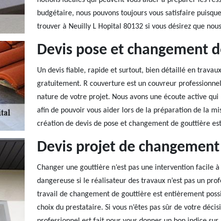
notions idéales qui peuvent vous aider à préparer les ress
budgétaire, nous pouvons toujours vous satisfaire puisque 
trouver à Neuilly L Hopital 80132 si vous désirez que nous 
Devis pose et changement d
Un devis fiable, rapide et surtout, bien détaillé en trav
gratuitement. R couverture est un couvreur professionnel 
nature de votre projet. Nous avons une écoute active qui 
afin de pouvoir vous aider lors de la préparation de la m
création de devis de pose et changement de gouttière est
Devis projet de changement 
Changer une gouttière n’est pas une intervention facile à 
dangereuse si le réalisateur des travaux n’est pas un prof
travail de changement de gouttière est entièrement possi
choix du prestataire. Si vous n’êtes pas sûr de votre décis