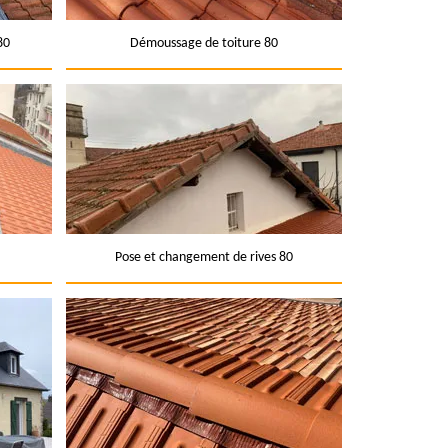
80
Démoussage de toiture 80
Pose et changement de rives 80