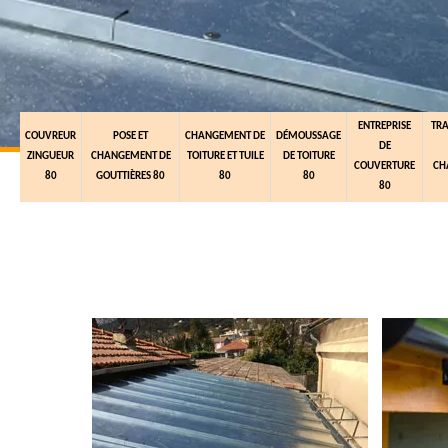
ENTREPRISE
TR
COUVREUR
POSE ET
CHANGEMENT DE
DÉMOUSSAGE
DE
ZINGUEUR
CHANGEMENT DE
TOITURE ET TUILE
DE TOITURE
COUVERTURE
CH
80
GOUTTIÈRES 80
80
80
80