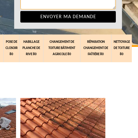
POSE DE
HABILLAGE
CHANGEMENT DE
RÉPARATION
NETTOYAGE
CLOSOIR
PLANCHE DE
TOITURE BÂTIMENT
CHANGEMENT DE
DE TOITURE
80
RIVE 80
AGRICOLE 80
FAÎTIÈRE 80
80