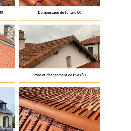
80
Démoussage de toiture 80
Pose et changement de rives 80