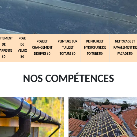
AITEMENT
POSE
POSE ET
PEINTURE SUR
PEINTURE ET
NETTOYAGE ET
DE
DE
CHANGEMENT
TUILE ET
HYDROFUGE DE
RAVALEMENT DE
ARPENTE
VELUX
DE RIVES 80
TOITURE 80
TOITURE 80
FAÇADE 80
80
80
NOS COMPÉTENCES