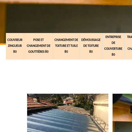
ENTREPRISE
TR
COUVREUR
POSE ET
CHANGEMENT DE
DÉMOUSSAGE
DE
ZINGUEUR
CHANGEMENT DE
TOITURE ET TUILE
DE TOITURE
COUVERTURE
CH
80
GOUTTIÈRES 80
80
80
80