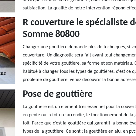
ainsi que l’état de votre gouttière, nous vous assurons
satisfaction. La qualité de notre intervention répond ef
R couverture le spécialiste 
Somme 80800
Changer une gouttière demande plus de techniques, si vous
couverture. Un diagnostic sera fait avant tout changemen
spécificité de votre gouttière, sa forme et son matériau.
habitué à changer tous les types de gouttières, c'est ce qui
problème de gouttière, venez découvrir la bonne adress
Pose de gouttière
La gouttière est un élément très essentiel pour la couver
en pente ou la toiture arrondie, le fonctionnement de la 
toit. Parce que c’est la gouttière qui garantit la bonne éva
types de la gouttière. Ce sont : la gouttière en alu, en p