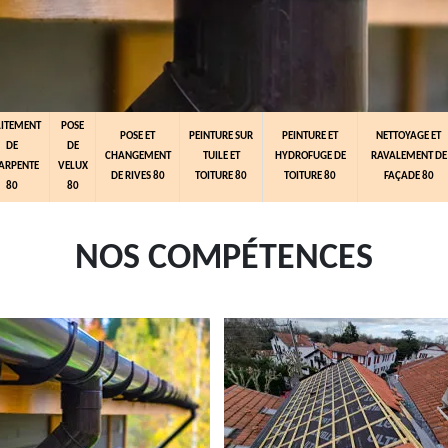
AITEMENT
POSE
POSE ET
PEINTURE SUR
PEINTURE ET
NETTOYAGE ET
DE
DE
CHANGEMENT
TUILE ET
HYDROFUGE DE
RAVALEMENT DE
ARPENTE
VELUX
DE RIVES 80
TOITURE 80
TOITURE 80
FAÇADE 80
80
80
NOS COMPÉTENCES