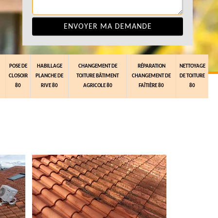
POSE DE
HABILLAGE
CHANGEMENT DE
RÉPARATION
NETTOYAGE
CLOSOIR
PLANCHE DE
TOITURE BÂTIMENT
CHANGEMENT DE
DE TOITURE
80
RIVE 80
AGRICOLE 80
FAÎTIÈRE 80
80