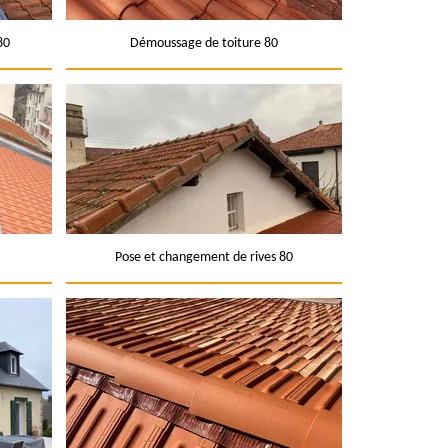
80
Démoussage de toiture 80
Pose et changement de rives 80