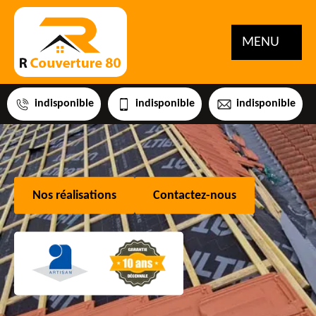
MENU
indisponible
indisponible
indisponible
Nos réalisations
Contactez-nous