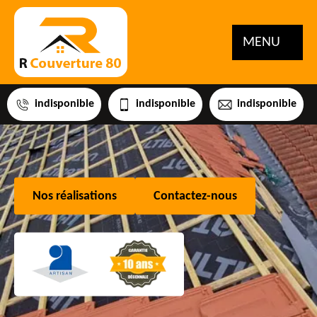
MENU
indisponible
indisponible
indisponible
Nos réalisations
Contactez-nous