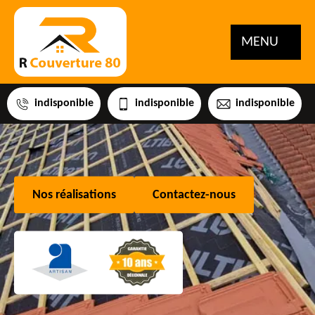
MENU
indisponible
indisponible
indisponible
Nos réalisations
Contactez-nous