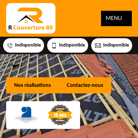
MENU
indisponible
indisponible
indisponible
Nos réalisations
Contactez-nous