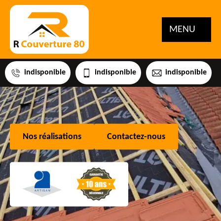
MENU
indisponible
indisponible
indisponible
Nos réalisations
Contactez-nous