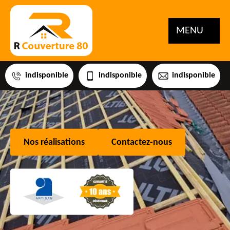
MENU
indisponible
indisponible
indisponible
Nos réalisations
Contactez-nous